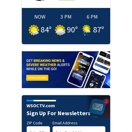
NOW
3 PM
6 PM
84
°
90
°
87
°
WSOCTV.com
Sign Up For Newsletters
ZIP Code
Email Address