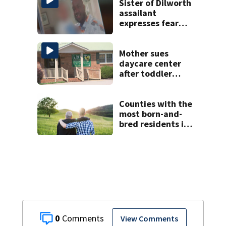
Sister of Dilworth
assailant
expresses fear
over potential
release
Mother sues
daycare center
after toddler
suffers broken
bone
Counties with the
most born-and-
bred residents in
North Carolina
0
View Comments