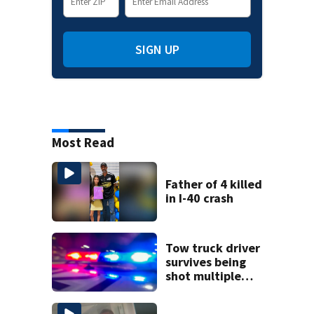
SIGN UP
Most Read
Father of 4 killed
in I-40 crash
Tow truck driver
survives being
shot multiple
times during
towing attempt