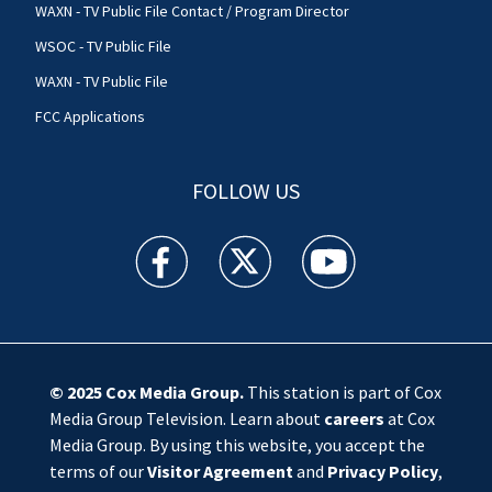
WAXN - TV Public File Contact / Program Director
WSOC - TV Public File
WAXN - TV Public File
FCC Applications
FOLLOW US
WSOC TV facebook feed(Opens a new window)
WSOC TV twitter feed(Opens a new 
WSOC TV youtube feed(O
© 2025
Cox Media Group
.
This station is part of Cox
Media Group Television. Learn about
careers
at Cox
Media Group. By using this website, you accept the
terms of our
Visitor Agreement
and
Privacy Policy
,