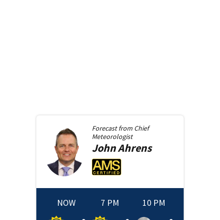
Forecast from
Chief
Meteorologist
John
Ahrens
NOW
7 PM
10 PM