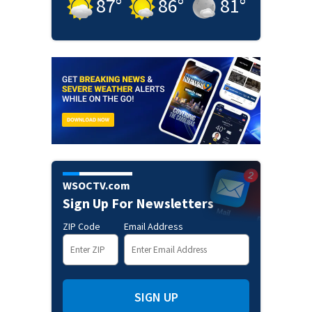
87
°
86
°
81
°
WSOCTV.com
Sign Up For Newsletters
ZIP Code
Email Address
SIGN UP