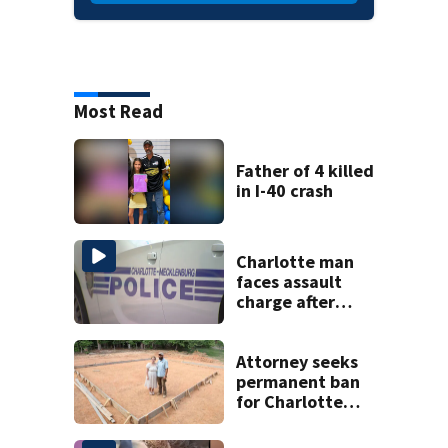
Most Read
Father of 4 killed
in I-40 crash
Charlotte man
faces assault
charge after
string of
unprovoked
attacks
Attorney seeks
permanent ban
for Charlotte
woman in log
home fraud