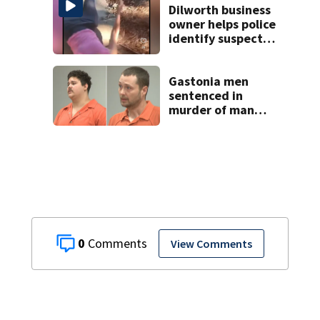
Dilworth business
owner helps police
identify suspect
in random assault
on woman
Gastonia men
sentenced in
murder of man
killed while
helping friend
with car troubles
0
View Comments