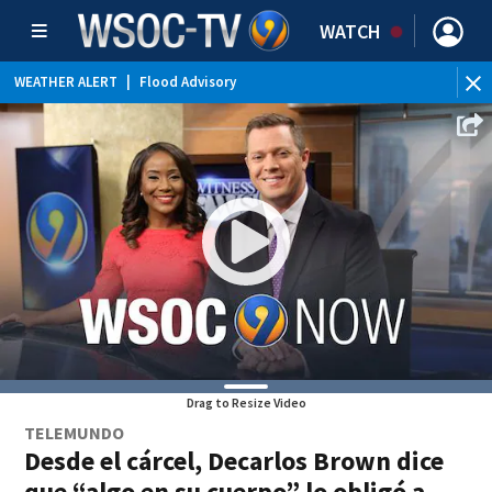
WATCH
WEATHER ALERT
|
Flood Advisory
Drag to Resize Video
TELEMUNDO
Desde el cárcel, Decarlos Brown dice
que “algo en su cuerpo” lo obligó a