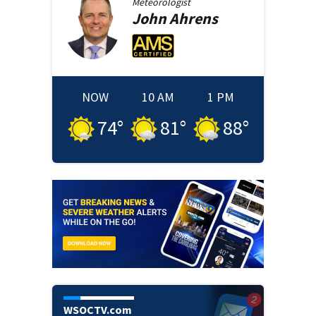
Meteorologist
John
Ahrens
NOW
10 AM
1 PM
74
°
81
°
88
°
WSOCTV.com