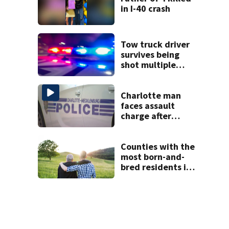
in I-40 crash
Tow truck driver
survives being
shot multiple
times during
towing attempt
Charlotte man
faces assault
charge after
string of
unprovoked
attacks
Counties with the
most born-and-
bred residents in
North Carolina