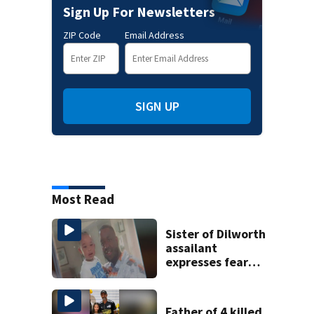
Sign Up For Newsletters
ZIP Code
Email Address
SIGN UP
Most Read
Sister of Dilworth
assailant
expresses fear
over potential
release
Father of 4 killed