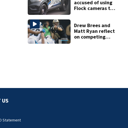
accused of using
Flock cameras to
track boyfriend’s
ex
Drew Brees and
Matt Ryan reflect
on competing
against Luke
Kuechly
 US
O Statement