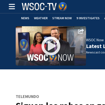
NEWS
WEATHER
STREAM NOW
9 INVESTIGATES
WSOC Now
Latest 
Newscast cov
TELEMUNDO