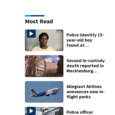
Most Read
Police identify 15-
year-old boy
found at
Charlotte airport
Second in-custody
death reported in
Mecklenburg
County within one
week
Allegiant Airlines
announces new in-
flight perks
Police officer