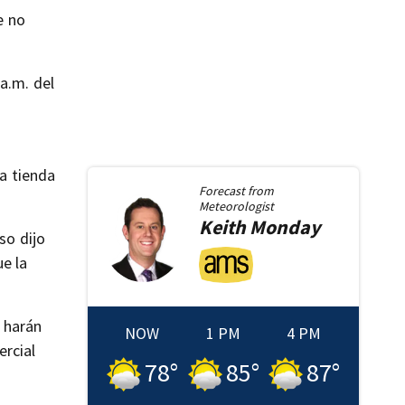
e no
a.m. del
a tienda
Forecast from
Meteorologist
Keith
Monday
so dijo
ue la
 harán
NOW
1 PM
4 PM
ercial
78
°
85
°
87
°