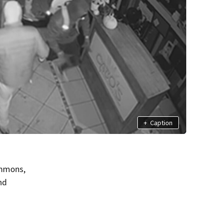
+
Caption
ommons,
nd