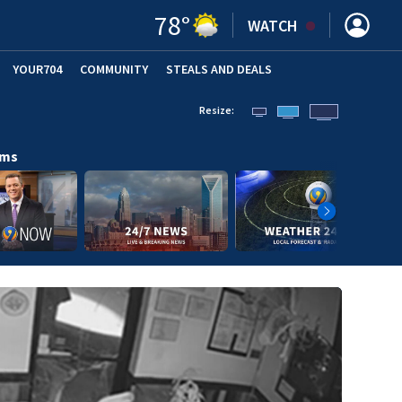
78
°
WATCH
YOUR704
COMMUNITY
STEALS AND DEALS
Resize:
ams