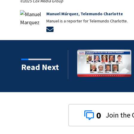
©2025 Cox Media Group
Manuel Márquez, Telemundo Charlotte
Manuel is a reporter for Telemundo Charlotte.
Opens in new window
Read Next
0