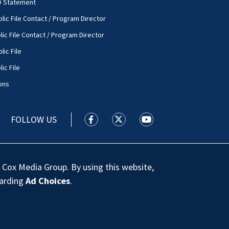
O Statement
lic File Contact / Program Director
lic File Contact / Program Director
lic File
ic File
ons
FOLLOW US
WSOC TV facebook feed(Opens a new
WSOC TV twitter feed(Opens 
WSOC TV youtube feed
 Cox Media Group. By using this website,
garding
Ad Choices
.