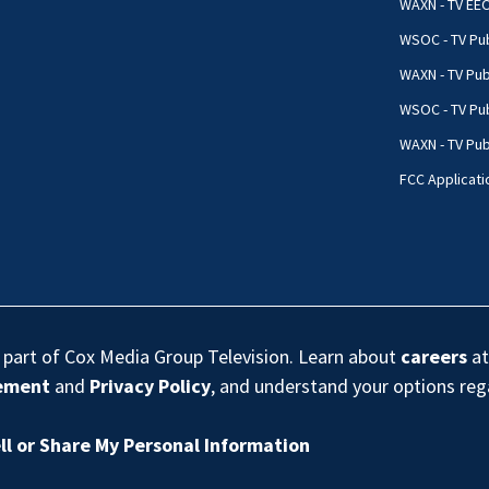
WAXN - TV EE
WSOC - TV Pub
WAXN - TV Pub
WSOC - TV Pub
WAXN - TV Publ
FCC Applicati
s part of Cox Media Group Television. Learn about
careers
at
eement
and
Privacy Policy
, and understand your options re
ll or Share My Personal Information