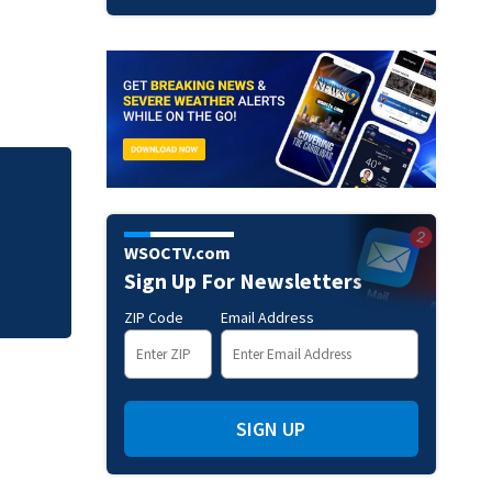
The 2026 South Ca
Guide
WSOCTV.com
Sign Up For Newsletters
ZIP Code
Email Address
SIGN UP