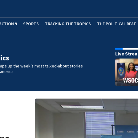
ACTION 9
SPORTS
TRACKING THE TROPICS
THE POLITICAL BEAT
Live Stre
ics
raps up the week’s most talked-about stories
America