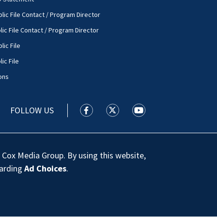
lic File Contact / Program Director
lic File Contact / Program Director
lic File
ic File
ons
FOLLOW US
WSOC TV facebook feed(Opens a new
WSOC TV twitter feed(Opens 
WSOC TV youtube feed
 Cox Media Group. By using this website,
garding
Ad Choices
.