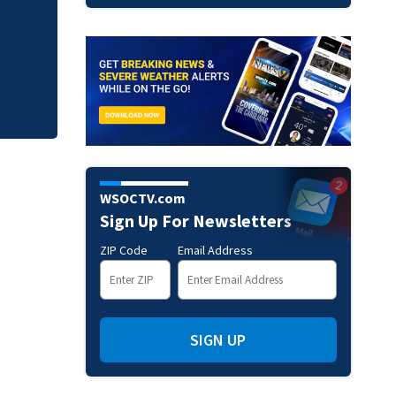
The 2026 South Ca
Guide
WSOCTV.com
Sign Up For Newsletters
ZIP Code
Email Address
SIGN UP