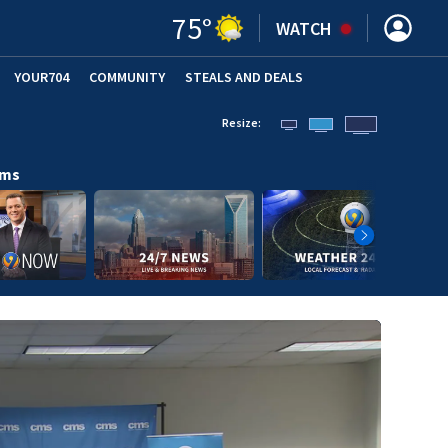
75
°
WATCH
YOUR704
COMMUNITY
STEALS AND DEALS
Resize:
ams