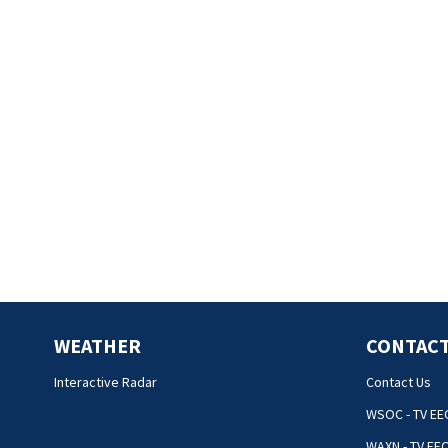
WEATHER
CONTACT
Interactive Radar
Contact Us
WSOC - TV EE
WAXN - TV EE