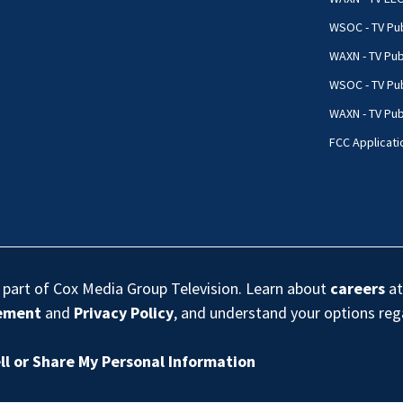
WSOC - TV Pub
WAXN - TV Pub
WSOC - TV Pub
WAXN - TV Publ
FCC Applicati
s part of Cox Media Group Television. Learn about
careers
at
eement
and
Privacy Policy
, and understand your options re
ll or Share My Personal Information