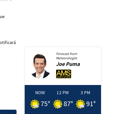
que
otificará
Forecast from
Meteorologist
Joe
Puma
NOW
12 PM
3 PM
75
°
87
°
91
°