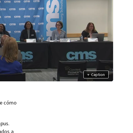
+
Caption
bre cómo
mpus.
tados a