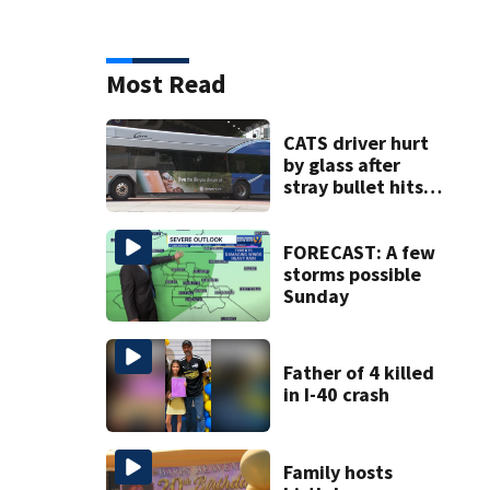
Most Read
CATS driver hurt
by glass after
stray bullet hits
bus in south
Charlotte
FORECAST: A few
storms possible
Sunday
Father of 4 killed
in I-40 crash
Family hosts